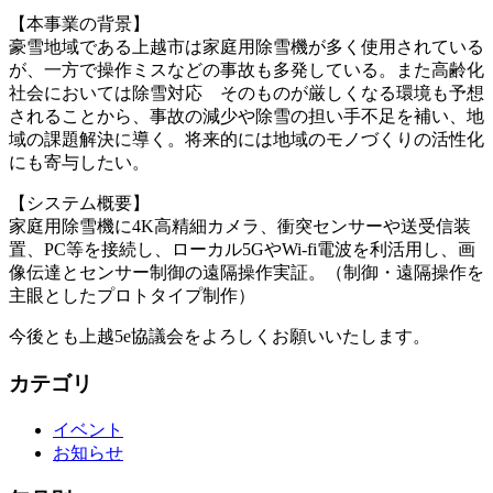
【本事業の背景】
豪雪地域である上越市は家庭用除雪機が多く使用されている
が、一方で操作ミスなどの事故も多発している。また高齢化
社会においては除雪対応 そのものが厳しくなる環境も予想
されることから、事故の減少や除雪の担い手不足を補い、地
域の課題解決に導く。将来的には地域のモノづくりの活性化
にも寄与したい。
【システム概要】
家庭用除雪機に4K高精細カメラ、衝突センサーや送受信装
置、PC等を接続し、ローカル5GやWi-fi電波を利活用し、画
像伝達とセンサー制御の遠隔操作実証。（制御・遠隔操作を
主眼としたプロトタイプ制作）
今後とも上越5e協議会をよろしくお願いいたします。
カテゴリ
イベント
お知らせ